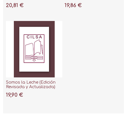
Intento"
respuestas a todas tus
20,81 €
19,86 €
preguntas"
Somos la Leche (Edición
Revisada y Actualizada)
"Dudas, Consejos y Falsos
19,90 €
Mitos sobre la Lactancia"