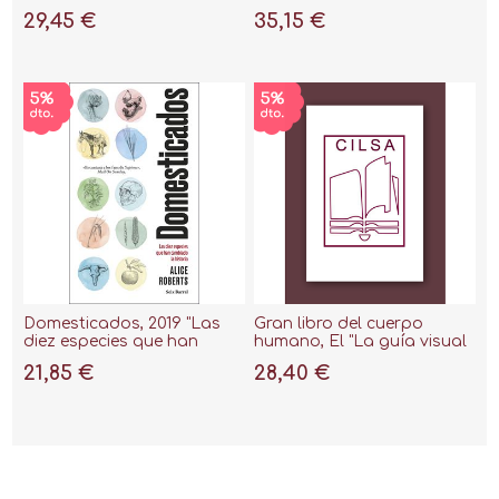
Cómo Hemos Llegado a
Actualizada y Ampliada
29,45 €
35,15 €
Ser Humanos"
"La Guía Visual Definitiva"
Domesticados, 2019 "Las
Gran libro del cuerpo
diez especies que han
humano, El "La guía visual
cambiado la historia"
definitiva actualizada y
21,85 €
28,40 €
ampliada, segunda
edición"