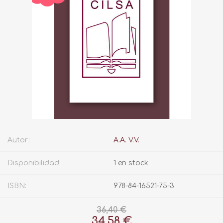
Autor:
A.A. V.V.
Disponibilidad:
1 en stock
ISBN:
978-84-16521-75-3
36,40 €
34,58 €