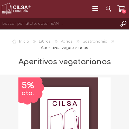
(0)
REGISTRAR
Inicio
Libros
Varios
Gastronomía
INICIAR SESIÓN
Aperitivos vegetarianos
Aperitivos vegetarianos