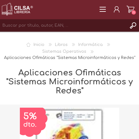
(0)
REGISTRAR
Inicio
Libros
Informática
INICIAR SESIÓN
Sistemas Operativos
Aplicaciones Ofimáticas "Sistemas Microinformáticos y Redes"
Aplicaciones Ofimáticas
"Sistemas Microinformáticos y
Redes"