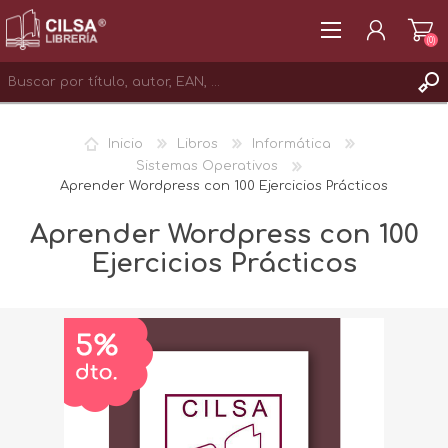
(0)
REGISTRAR
Inicio
Libros
Informática
INICIAR SESIÓN
Sistemas Operativos
Aprender Wordpress con 100 Ejercicios Prácticos
Aprender Wordpress con 100
Ejercicios Prácticos