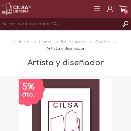
(0)
REGISTRAR
Inicio
Libros
Bellas Artes
Diseño
INICIAR SESIÓN
Artista y diseñador
Artista y diseñador