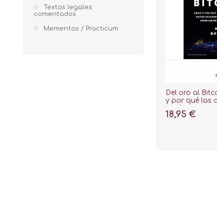
Textos legales
comentados
Mementos / Practicum
Del oro al Bit
y por qué las
harán desapar
18,95 €
sistemas mone