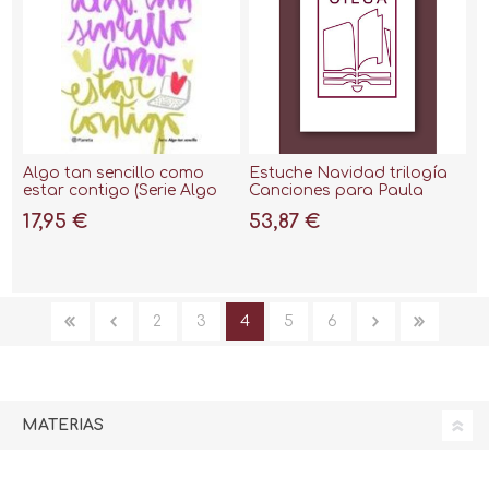
Algo tan sencillo como
Estuche Navidad trilogía
estar contigo (Serie Algo
Canciones para Paula
tan sencillo 3)
17,95 €
53,87 €
2
3
4
5
6
MATERIAS