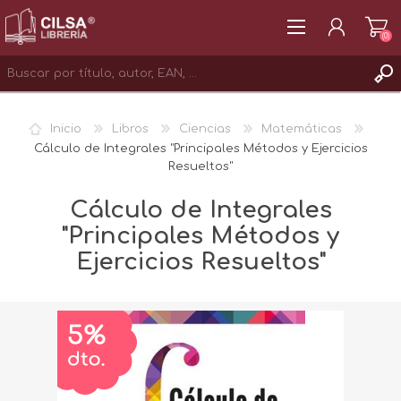
(0)
REGISTRAR
Inicio
Libros
Ciencias
Matemáticas
INICIAR SESIÓN
Cálculo de Integrales "Principales Métodos y Ejercicios
Resueltos"
Cálculo de Integrales
"Principales Métodos y
Ejercicios Resueltos"