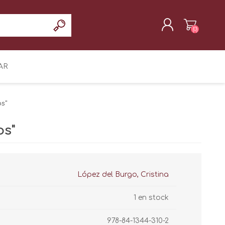
(0)
REGISTRAR
AR
INICIAR SESIÓN
os"
os"
López del Burgo, Cristina
1 en stock
978-84-1344-310-2