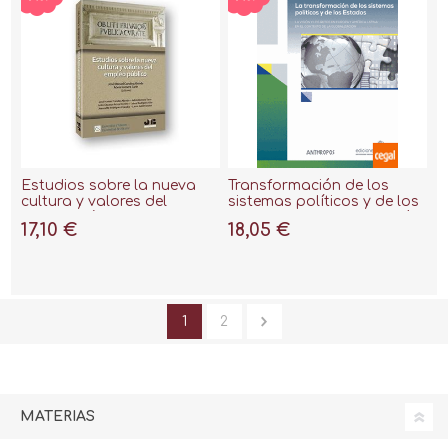
Estudios sobre la nueva
Transformación de los
cultura y valores del
sistemas políticos y de los
empleo público
Estados, La 2017 "La visión
17,10 €
18,05 €
y los retos en Europa y
América Latina en el
contexto de la gl"
1
2
MATERIAS