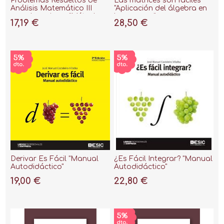
Problemas Resueltos de
Las matrices son fáciles
Análisis Matemático III
"Aplicación del álgebra en
para Ingenieros "Método
la empresa"
17,19 €
28,50 €
Autodidáctico"
Derivar Es Fácil "Manual
¿Es Fácil Integrar? "Manual
Autodidáctico"
Autodidáctico"
19,00 €
22,80 €