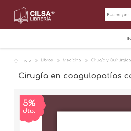
I
Inicio
Libros
Medicina
Cirugía y Quirúrgica
Cirugía en coagulopatías c