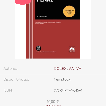
Autores:
COLEX
,
AA . VV.
Disponibilidad:
1 en stock
ISBN:
978-84-1194-315-4
10,00 €