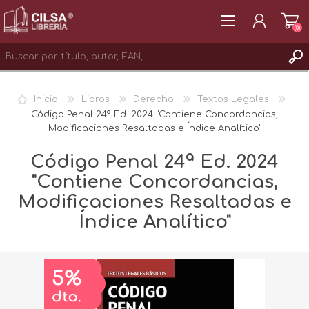
(0)
REGISTRAR
Inicio
Libros
Derecho
Textos Legales
INICIAR SESIÓN
Código Penal 24ª Ed. 2024 "Contiene Concordancias,
Modificaciones Resaltadas e Índice Analítico"
Código Penal 24ª Ed. 2024
"Contiene Concordancias,
Modificaciones Resaltadas e
Índice Analítico"