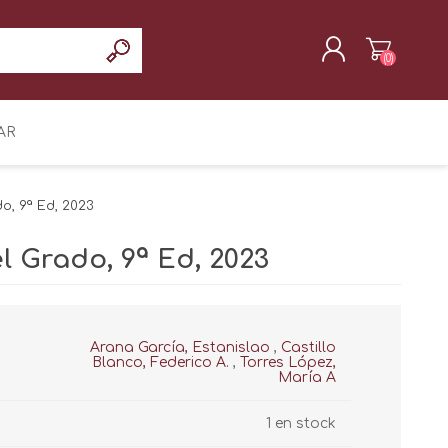
(0)
REGISTRAR
AR
INICIAR SESIÓN
o, 9ª Ed, 2023
l Grado, 9ª Ed, 2023
Arana García, Estanislao
,
Castillo
Blanco, Federico A.
,
Torres López,
María A
1 en stock