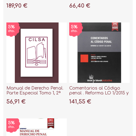
"Reformas Lloo 1/2023,
"Adaptado a las Lloo 1;2019
189,90 €
66,40 €
3/2023 y 4/2023"
y 2;2019 de Reforma del
Código Penal"
Manual de Derecho Penal.
Comentarios al Código
Parte Especial Tomo 1, 2ª
penal . Reforma LO 1/2015 y
ed, 2019
LO 2/2015
56,91 €
141,55 €