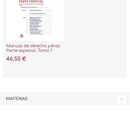
Manual de derecho penal.
Parte especial. Tomo 1
"Doctrina y jurisprudencia
46,55 €
con casos solucionados"
MATERIAS