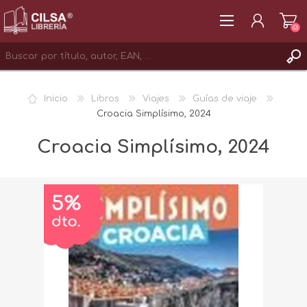
(0)
REGISTRAR
Inicio
Libros
Viajes
Guías de viaje
INICIAR SESIÓN
Croacia Simplísimo, 2024
Croacia Simplísimo, 2024