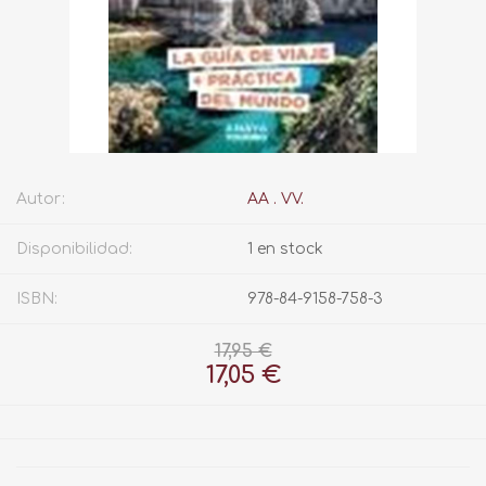
Autor:
AA . VV.
Disponibilidad:
1 en stock
ISBN:
978-84-9158-758-3
17,95 €
17,05 €