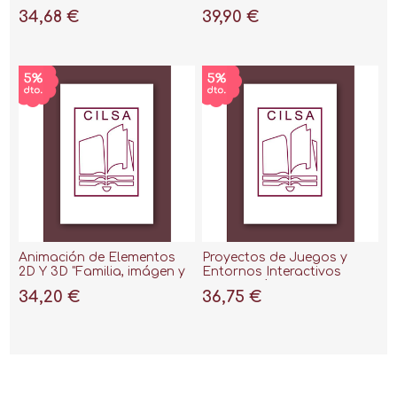
2021
34,68 €
39,90 €
Animación de Elementos
Proyectos de Juegos y
2D Y 3D "Familia, imágen y
Entornos Interactivos
sonido"
"Producción, Desarrollo e
34,20 €
36,75 €
Implementación. Ejercicios
y Prácticas"