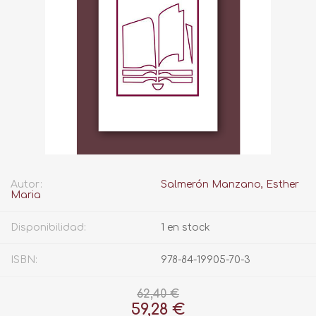
Autor:
Salmerón Manzano, Esther
Maria
Disponibilidad:
1 en stock
ISBN:
978-84-19905-70-3
62,40 €
59,28 €