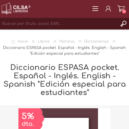
(0)
REGISTRAR
Inicio
Libros
Historia
Diccionarios
INICIAR SESIÓN
Diccionario ESPASA pocket. Español - Inglés. English - Spanish
"Edición especial para estudiantes"
Diccionario ESPASA pocket.
Español - Inglés. English -
Spanish "Edición especial para
estudiantes"