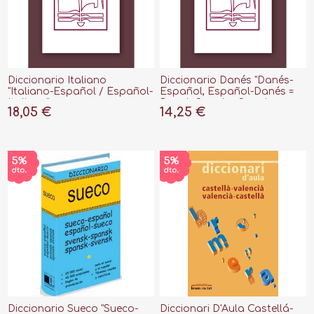
Diccionario Italiano
Diccionario Danés "Danés-
"Italiano-Español / Español-
Español, Español-Danés =
Italiano"
Dansk-Spanks, Spanks-
18,05 €
14,25 €
Dansk"
Diccionario Sueco "Sueco-
Diccionari D'Aula Castellá-