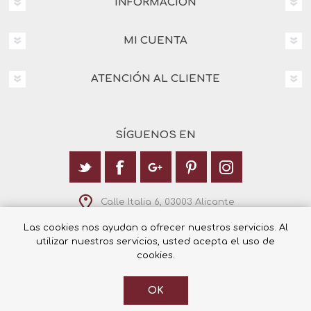
INFORMACIÓN
MI CUENTA
ATENCIÓN AL CLIENTE
SÍGUENOS EN
Calle Italia 6, 03003 Alicante
+34 965 12 23 55
Las cookies nos ayudan a ofrecer nuestros servicios. Al
utilizar nuestros servicios, usted acepta el uso de
cookies.
© 2026 Librería Cilsa.
OK
Powered by
nopCommerce