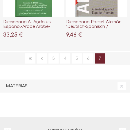
Diccionario Al-Andalus
Diccionario Pocket Alemán
Español-Árabe Árabe-
"Deutsch-Spanisch /
Español
Español-Alemán"
33,25 €
9,46 €
3
4
5
6
7
MATERIAS