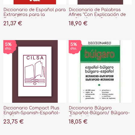
Diccionario de Español para
Diccionario de Palabras
Extranjeros para la
Afines "Con Explicación de
Enseñanza de la Lengua
su Significado Preciso"
21,37 €
18,90 €
Española "Acceso On Line"
Diccionario Compact Plus
Diccionario Búlgaro
English-Spanish-Español-
"Español-Búlgaro/ Búlgaro-
Inglés
Español"
23,75 €
18,05 €