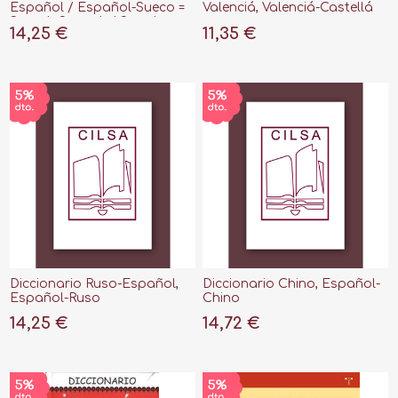
Español / Español-Sueco =
Valenciá, Valenciá-Castellá
Svensk-Spansk / Spanks-
14,25 €
11,35 €
Svensk"
Diccionario Ruso-Español,
Diccionario Chino, Español-
Español-Ruso
Chino
14,25 €
14,72 €