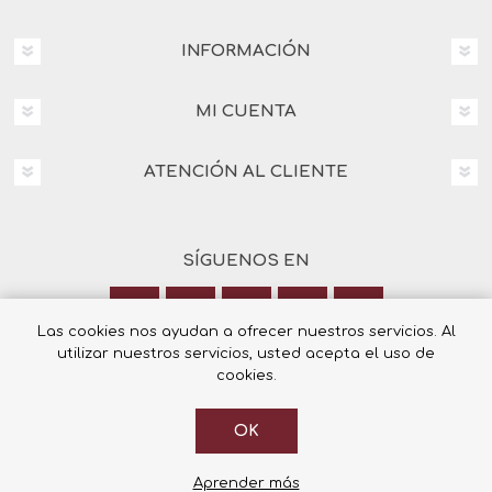
INFORMACIÓN
MI CUENTA
ATENCIÓN AL CLIENTE
SÍGUENOS EN
Las cookies nos ayudan a ofrecer nuestros servicios. Al
utilizar nuestros servicios, usted acepta el uso de
Calle Italia 6, 03003 Alicante
cookies.
+34 965 12 23 55
OK
Aprender más
© 2026 Librería Cilsa.