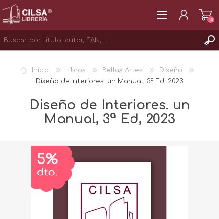
(0)
REGISTRAR
Inicio
Libros
Bellas Artes
Diseño
INICIAR SESIÓN
Diseño de Interiores. un Manual, 3ª Ed, 2023
Diseño de Interiores. un
Manual, 3ª Ed, 2023