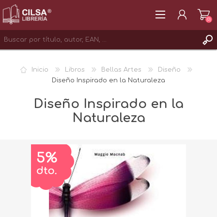
(0)
REGISTRAR
Inicio
Libros
Bellas Artes
Diseño
INICIAR SESIÓN
Diseño Inspirado en la Naturaleza
Diseño Inspirado en la
Naturaleza