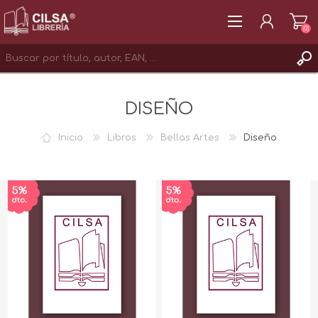
(0)
REGISTRAR
DISEÑO
INICIAR SESIÓN
Inicio
Libros
Bellas Artes
Diseño