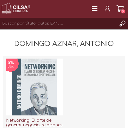
(0)
REGISTRAR
DOMINGO AZNAR, ANTONIO
INICIAR SESIÓN
Networking. El arte de
generar negocio, relaciones