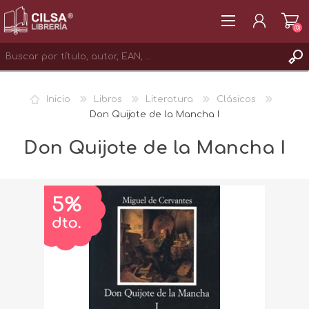
(0)
REGISTRAR
Inicio
Libros
Literatura
Clásicos
INICIAR SESIÓN
Don Quijote de la Mancha I
Don Quijote de la Mancha I