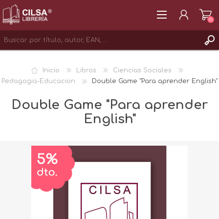
(0)
REGISTRAR
Inicio
Libros
Ciencias Sociales
INICIAR SESIÓN
Pedagogia-Educacion
Double Game "Para aprender English"
Double Game "Para aprender
English"