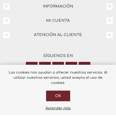
INFORMACIÓN
MI CUENTA
ATENCIÓN AL CLIENTE
SÍGUENOS EN
Las cookies nos ayudan a ofrecer nuestros servicios. Al
utilizar nuestros servicios, usted acepta el uso de
Calle Italia 6, 03003 Alicante
cookies.
+34 965 12 23 55
OK
Aprender más
© 2026 Librería Cilsa.
Powered by
nopCommerce