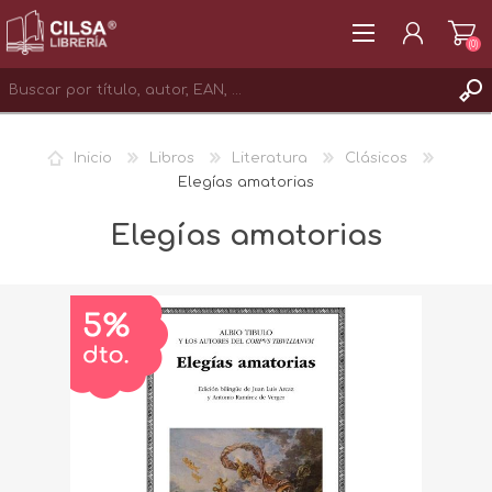
(0)
REGISTRAR
Inicio
Libros
Literatura
Clásicos
INICIAR SESIÓN
Elegías amatorias
Elegías amatorias