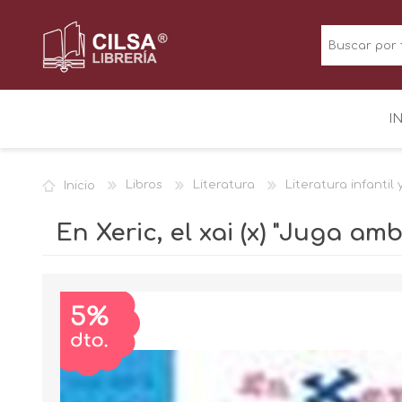
I
Inicio
Libros
Literatura
Literatura infantil 
En Xeric, el xai (x) "Juga amb