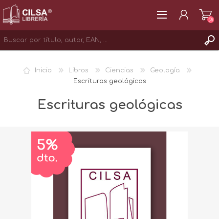
(0)
REGISTRAR
Inicio
Libros
Ciencias
Geología
INICIAR SESIÓN
Escrituras geológicas
Escrituras geológicas