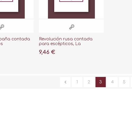
spaña contada
Revolución rusa contada
os
para escépticos, La
9,46 €
1
2
3
4
5