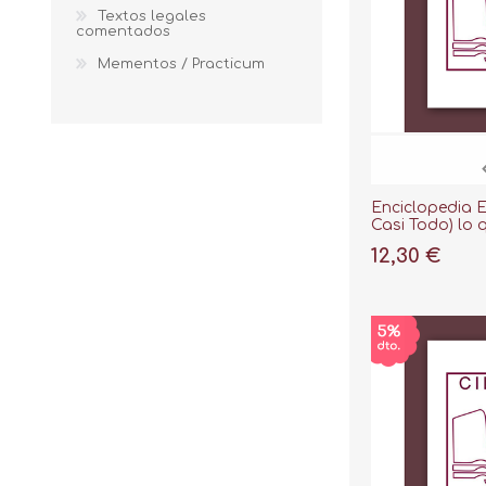
Textos legales
comentados
Mementos / Practicum
Enciclopedia 
Casi Todo) lo 
Saber para Se
12,30 €
Razonablement