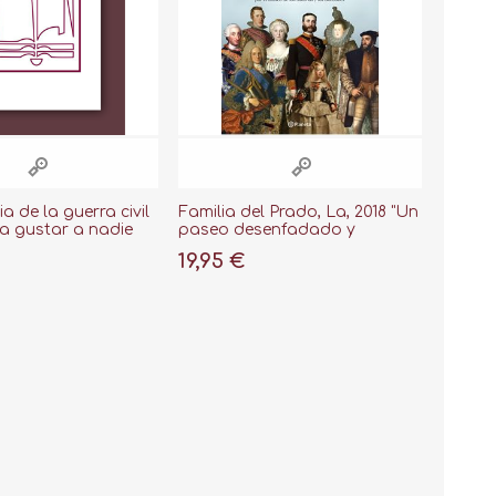
a de la guerra civil
Familia del Prado, La, 2018 "Un
a gustar a nadie
paseo desenfadado y
sorprendente por el museo de
19,95 €
los Austrias y los Borbones"