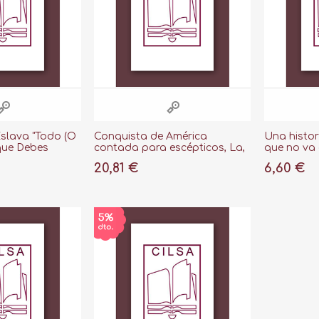
Eslava "Todo (O
Conquista de América
Una histori
que Debes
contada para escépticos, La,
que no va 
r
2019
20,81 €
6,60 €
e Culto"