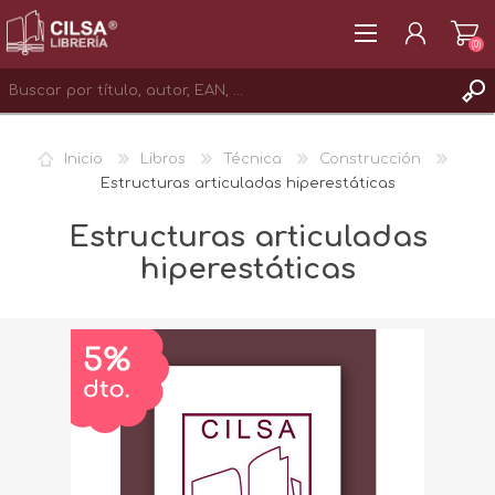
(0)
REGISTRAR
Inicio
Libros
Técnica
Construcción
INICIAR SESIÓN
Estructuras articuladas hiperestáticas
Estructuras articuladas
hiperestáticas