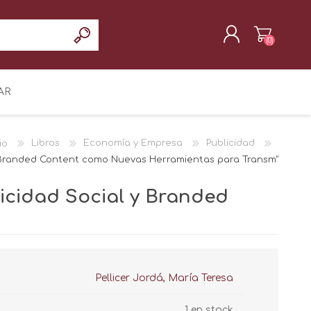
(0)
REGISTRAR
AR
INICIAR SESIÓN
io
Libros
Economía y Empresa
Publicidad
l y Branded Content como Nuevas Herramientas para Transm"
licidad Social y Branded
Pellicer Jordá, María Teresa
1 en stock