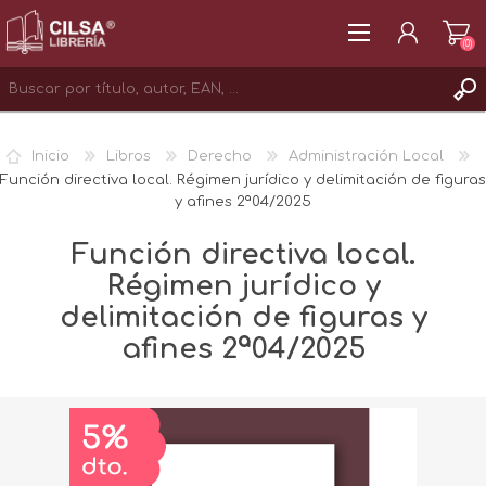
(0)
REGISTRAR
Inicio
Libros
Derecho
Administración Local
INICIAR SESIÓN
Función directiva local. Régimen jurídico y delimitación de figuras
y afines 2ª04/2025
Función directiva local.
Régimen jurídico y
delimitación de figuras y
afines 2ª04/2025