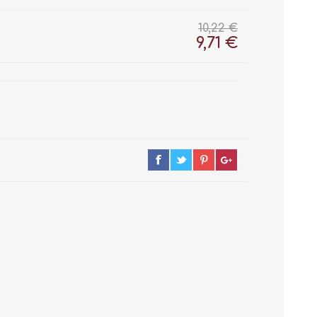
10,22 €
9,71 €