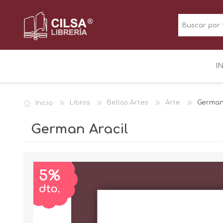
I
Inicio
Libros
Bellas Artes
Arte
German 
German Aracil