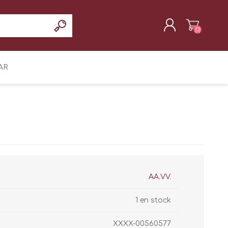
(0)
REGISTRAR
AR
INICIAR SESIÓN
AA.VV.
1 en stock
XXXX-00560577