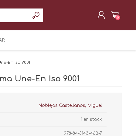
(0)
REGISTRAR
AR
INICIAR SESIÓN
Une-En Iso 9001
rma Une-En Iso 9001
Noblejas Castellanos, Miguel
1 en stock
978-84-8143-463-7