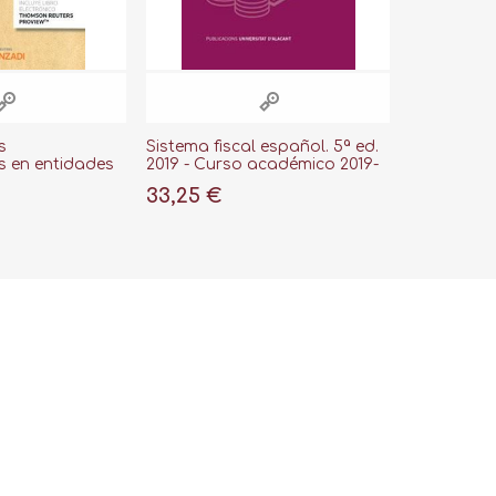
s
Sistema fiscal español. 5ª ed.
s en entidades
2019 - Curso académico 2019-
 sobre el
2020
33,25 €
, 2019