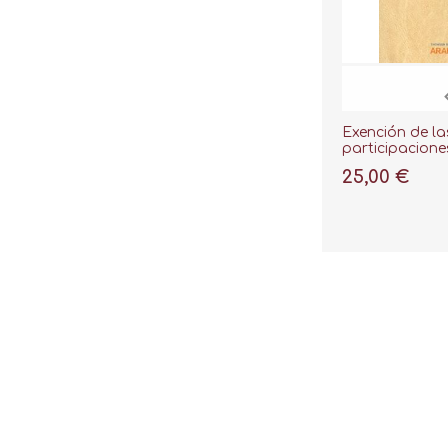
Exención de la
participacione
en el Impuesto
25,00 €
Patrimonio, La