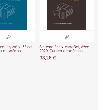
cal español, 8ª ed,
Sistema fiscal español, 6ªed.
so académico
2020. Cursco académico
"
2020/2021
33,25 €