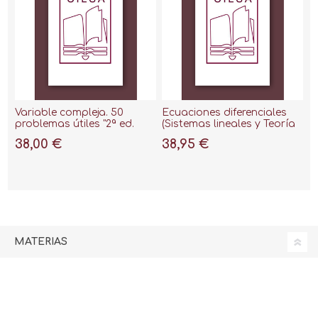
Variable compleja. 50
Ecuaciones diferenciales
problemas útiles "2ª ed.
(Sistemas lineales y Teoría
2021"
cualitativa) 2ª ed. 2021 "20
38,00 €
38,95 €
problemas útiles"
MATERIAS