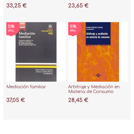
"Tratamiento procesal e
por menores
33,25 €
23,65 €
intervención
socioeducativa"
Mediación familiar
Arbitraje y Mediación en
Materia de Consumo
37,05 €
28,45 €