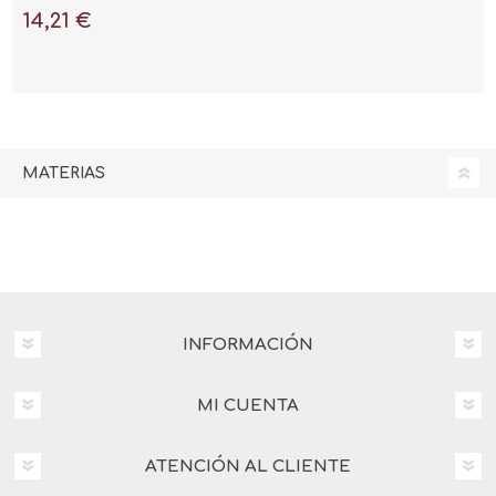
ahorrar, ganar más dinero
14,21 €
y vivir mejor"
MATERIAS
INFORMACIÓN
MI CUENTA
ATENCIÓN AL CLIENTE