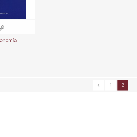
conomía
1
2