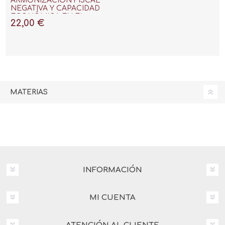
ARMONIZACIÓN FISCAL
NEGATIVA Y CAPACIDAD
ECONÓMICA EN EL
22,00 €
MARCO DEL DERECHO DE
LA
MATERIAS
INFORMACIÓN
MI CUENTA