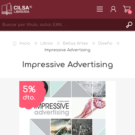
(0)
REGISTRAR
Inicio
Libros
Bellas Artes
Diseño
INICIAR SESIÓN
Impressive Advertising
Impressive Advertising