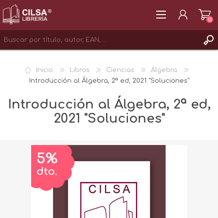
(0)
REGISTRAR
Inicio
Libros
Ciencias
Algebra
INICIAR SESIÓN
Introducción al Álgebra, 2ª ed, 2021 "Soluciones"
Introducción al Álgebra, 2ª ed,
2021 "Soluciones"