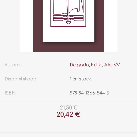
Autores:
Delgado, Félix
,
AA . VV.
Disponibilidad:
1 en stock
ISBN:
978-84-1366-544-3
21,50 €
20,42 €