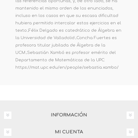
las referencias oportunas, y, de otro lado, se ha
mantenido el mismo orden de los enunciados,
incluso en los casos en que su escasa dificultad
hubiera permitido intercalar estos ejercicios en el
texto.;Félix Delgado es catedrático de Álgebra en
la Universidad de Valladolid.;Concha Fuertes es
profesora titular jubilada de Álgebra de la
UCM.;Sebastián Xambó es profesor emérito del
Departamento de Matemáticas de la UPC:
https://mat.upc.edu/en/people/sebastia.xambo/
INFORMACIÓN
MI CUENTA