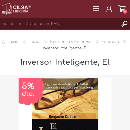
(0)
REGISTRAR
Inicio
Libros
Economía y Empresa
Empresa
INICIAR SESIÓN
Inversor Inteligente, El
Inversor Inteligente, El