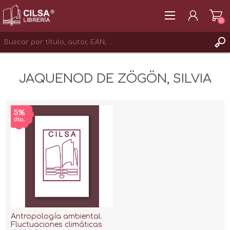
(0)
REGISTRAR
JAQUENOD DE ZÖGÖN, SILVIA
INICIAR SESIÓN
Antropología ambiental.
Fluctuaciones climáticas