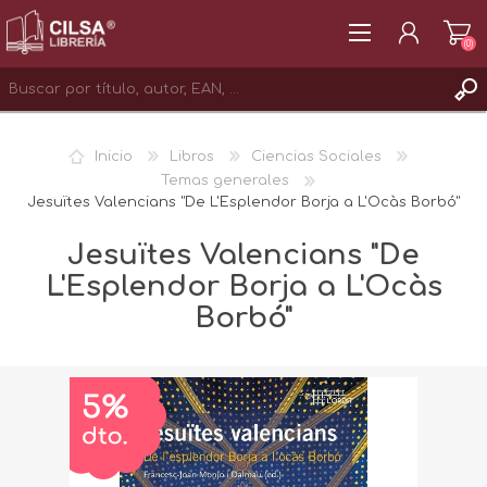
(0)
REGISTRAR
Inicio
Libros
Ciencias Sociales
INICIAR SESIÓN
Temas generales
Jesuïtes Valencians "De L'Esplendor Borja a L'Ocàs Borbó"
Jesuïtes Valencians "De
L'Esplendor Borja a L'Ocàs
Borbó"