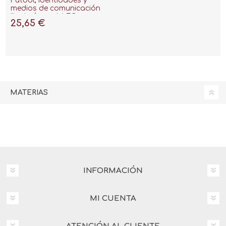
Fútbol, identidades y
medios de comunicación
"La imágen del FC
25,65 €
Barcelona en la prensa
deportiva Japonesa"
MATERIAS
INFORMACIÓN
MI CUENTA